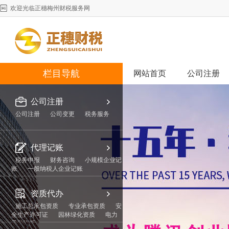
欢迎光临正穗梅州财税服务网
栏目导航
网站首页
公司注册
公司注册
公司注册
公司变更
税务服务
代理记账
税务申报
财务咨询
小规模企业记
账
一般纳税人企业记账
资质代办
施工总承包资质
专业承包资质
安
全生产许可证
园林绿化资质
电力
承装资质