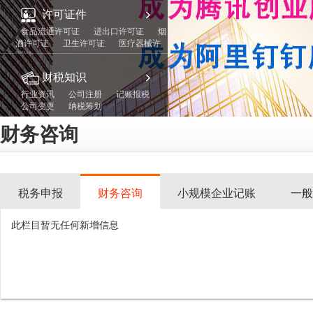
许可证件
食品流通许可证
进出口许可证
烟
酒许可证
卫生许可证
医疗器械许
可证
财税知识
行业资讯
公司注册
记账报税
公司变更
纳税筹划
财务咨询
税务申报
财务咨询
小规模企业记账
一般
此栏目暂无任何新增信息